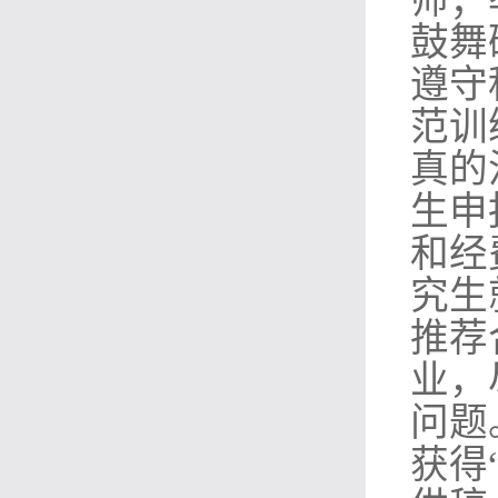
师；
鼓舞
遵守
范训
真的
生申
和经
究生
推荐
业，
问题
获得