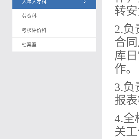
人事人才科
转安
劳资科
2.
考核评价科
合同
档案室
库日
作。
3.
报表
4.
关工