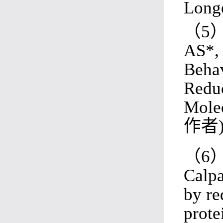
Long
（
5
AS*
Behav
Reduc
Molec
作者
（
6
Calpa
by re
prote