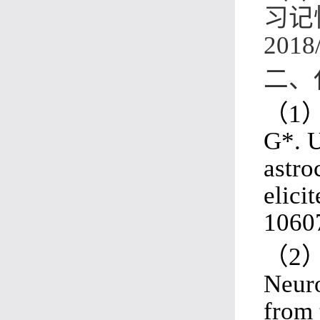
习记
2018
二、
（
1
G
*. 
astro
elici
1060
（
2
Neuro
from