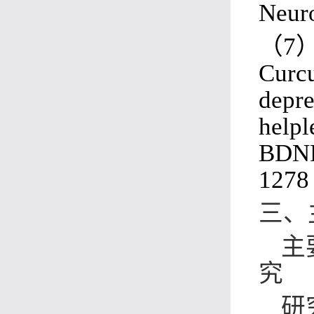
Neur
（
7
Curcu
depre
helpl
BDNF.
1278 
三、
主
究
研