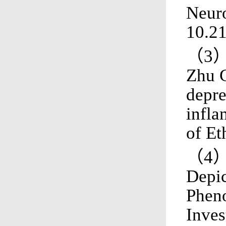
Neuro
10.2
（
3
Zhu 
depre
infla
of Et
（
4
Depic
Pheno
Inves